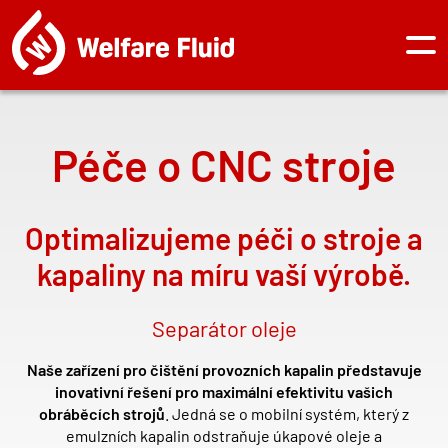
Přejít
k
hlavnímu
Hla
obsahu
na
Péče o CNC stroje
Optimalizujeme péči o stroje a
kapaliny na míru vaší výrobě.
Separátor oleje
Naše zařízení pro čištění provozních kapalin představuje
inovativní řešení pro maximální efektivitu vašich
obráběcích strojů
. Jedná se o mobilní syst
é
m, který z
emulzních kapalin odstraňuje úkapov
é
oleje a