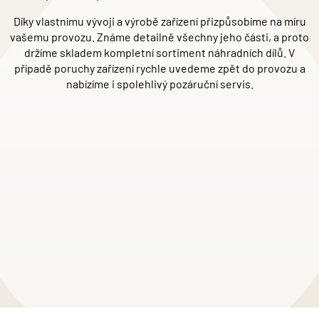
Díky vlastnímu vývoji a výrobě zařízení přizpů
sob
íme na míru
vašemu provozu. Známe detailně všechny jeho části, a proto
držíme skladem kompletní
sortiment n
áhradní
ch d
ílů. V
případě poruchy zařízení rychle uvedeme zpět do provozu a
nabízíme i spolehlivý pozáruční
servis.