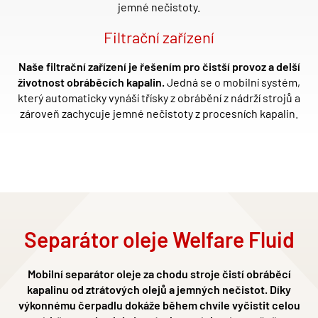
jemn
é
nečistoty.
Filtrační zařízení
Naš
e filtra
ční zařízení je řešením pro čistší provoz a delší
životnost obráběcích kapalin.
Jedná se o mobilní syst
é
m,
který automaticky vynáší třísky z obrábění z nádrží strojů a
zároveň zachycuje jemn
é
nečistoty z procesních kapalin.
Separátor oleje Welfare Fluid
Mobilní separátor oleje za chodu stroje čistí obráběcí
kapalinu od ztrátových olejů a jemných nečistot. Díky
výkonnému čerpadlu dokáže během chvíle vyčistit celou