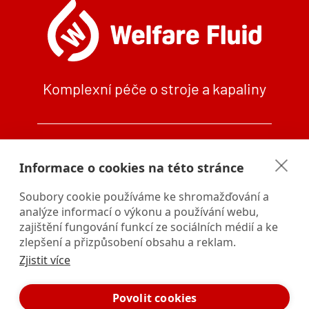
Komplexní péče o stroje a kapaliny
+420 724 241 729 (7 - 16 h)
Informace o cookies na této stránce
info@welfarefluid.cz
Provozovna: Průmyslová 2162,
Soubory cookie používáme ke shromažďování a
59401 Velké Meziříčí
analýze informací o výkonu a používání webu,
zajištění fungování funkcí ze sociálních médií a ke
zlepšení a přizpůsobení obsahu a reklam.
Zjistit více
Povolit cookies