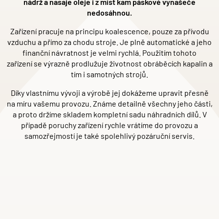
nádrž a nasaje oleje i z míst kam páskové vynašeče
nedosáhnou.
Zařízení pracuje na principu koalescence, pouze za přívodu
vzduchu a přímo za chodu stroje. Je plně automatick
é
a jeho
finanční návratnost je velmi rychlá
. Pou
žitím tohoto
zařízení
se v
ýrazně prodlužuje životnost obráběcích kapalin a
tím i samotných strojů.
Díky vlastnímu vývoji a výrobě jej dokážeme upravit přesně
na míru vašemu provozu. Zná
me detailn
ě všechny jeho části,
a proto držíme skladem kompletní sadu náhradní
ch d
ílů. V
případě poruchy zařízení rychle vrátíme do provozu a
samozřejmostí je tak
é
spolehlivý pozáruční
servis.