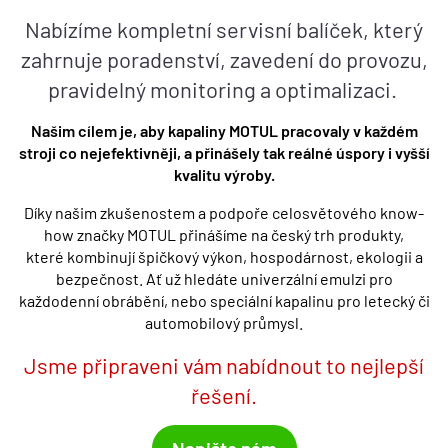
Nabízíme
kompletní servisní balíček, který
zahrnuje poradenství, zavedení do provozu,
pravidelný monitoring a optimalizaci.
Naš
im c
ílem je, aby kapaliny MOTUL pracovaly v každ
é
m
stroji co nejefektivněji, a přináš
ely tak re
álné úspory i vyšší
kvalitu výroby.
Díky našim zkušenostem a podpoře celosvětov
é
ho know-
how zna
č
ky MOTUL p
řinášíme na český trh produkty,
kter
é
kombinují špičkový výkon, hospodárnost, ekologii a
bezpečnost. Ať už hledáte univerzální emulzi pro
každodenní
obr
ábění, nebo speciální kapalinu pro letecký či
automobilový průmysl.
Jsme připraveni vám nabídnout to nejlepší
řešení.