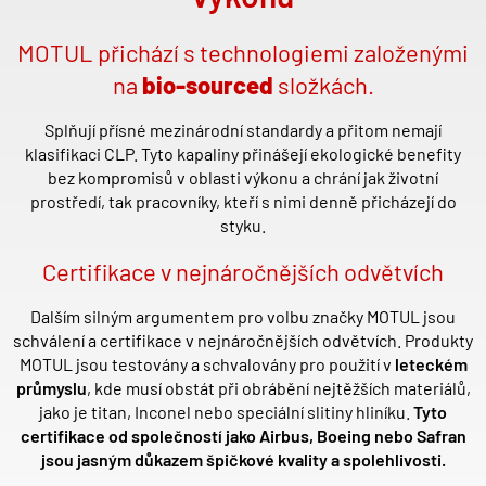
MOTUL př
ich
ází s technologiemi založenými
na
bio-sourced
složkách.
Splňují přísn
é
mezinárodní standardy a přitom nemají
klasifikaci CLP. Tyto kapaliny přinášejí ekologick
é
benefity
bez kompromisů v oblasti výkonu a chrání jak životní
prostředí, tak pracovníky, kteří s nimi denně př
ich
ázejí do
styku.
Certifikace v nejnáročnějších odvětvích
Dalším silným argumentem pro volbu značky MOTUL jsou
schválení a certifikace v nejnáročnějších odvětvích. Produkty
MOTUL jsou testovány a schvalovány pro použití v
leteck
é
m
průmyslu
, kde musí obstát při obrábění nejtěžší
ch materi
álů,
jako je titan, Inconel nebo speciální slitiny hliníku.
Tyto
certifikace od společností jako Airbus, Boeing nebo Safran
jsou jasným důkazem špičkov
é
kvality a spolehlivosti.