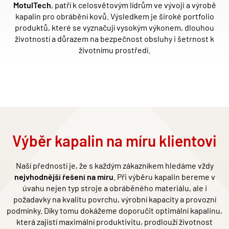
MotulTech
, patří k celosvětovým lídrům ve vývoji a výrobě
kapalin pro obrábění kovů. Výsledkem je širok
é
portfolio
produktů, kter
é
se vyznačují vysokým výkonem, dlouhou
životností
a d
ůrazem na bezpečnost obsluhy i šetrnost k
životnímu prostředí.
Výběr kapalin na míru klientovi
Naší předností je, že s každým zákazníkem hledáme vždy
nejvhodnější řešení na míru
. Při výběru kapalin bereme v
úvahu nejen typ stroje a obráběn
é
ho materiálu, ale i
požadavky na kvalitu povrchu, výrobní kapacity a provozní
podmínky. Díky tomu dokážeme doporuč
it optim
ální kapalinu,
která zajistí
maxim
ální produktivitu, prodlouží životnost