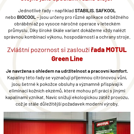
Jednotlivé řady – například
STABILIS
,
SAFKOOL
nebo
BIOCOOL
– jsou určeny pro různ
é
aplikace od běžn
é
ho
obrábění až po vysoce náročn
é
operace v leteck
é
m
průmyslu. Díky široké šká
le variant dok
ážeme vždy nal
é
zt
spr
ávnou kombinaci výkonu, hospodárnosti a ochrany stroje.
Zvláštní pozornost si zaslouží
ř
ada MOTUL
Green Line
Je navržena s ohledem na udržitelnost a pracovní komfort.
Kapaliny t
é
to
řady se vyznačují příjemnou citr
ó
novou vůní,
jsou šetrn
é
k pokožce obsluhy a významně př
isp
ívají k
eliminaci kožní
ch ekz
é
mů, kter
é
mohou při práci s jinými
kapalinami vznikat. Navíc snižují ekologickou zátěž provozu,
což je stá
le d
ůležitější požadavek moderní výroby.