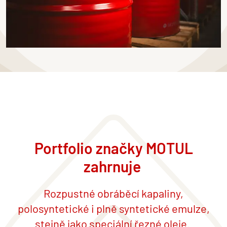
Portfolio značky MOTUL
zahrnuje
Rozpustn
é
obr
áběcí kapaliny,
polosyntetick
é
i plně syntetick
é
emulze,
stejně jako speciální řezn
é
oleje.