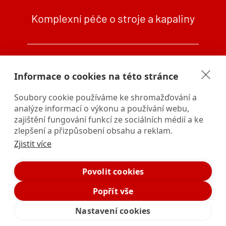
Komplexní péče o stroje a kapaliny
+420 724 241 729 (7 - 16 h)
Informace o cookies na této stránce
info@welfarefluid.cz
Provozovna: Průmyslová 2162,
Soubory cookie používáme ke shromažďování a
59401 Velké Meziříčí
analýze informací o výkonu a používání webu,
zajištění fungování funkcí ze sociálních médií a ke
zlepšení a přizpůsobení obsahu a reklam.
Zjistit více
Povolit cookies
Popřít vše
Zásady ochrany osobních údajů
Zásady Cookies
Nastavení cookies
design webkafe.cz