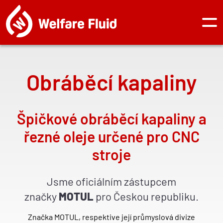
Přejít
k
hlavnímu
Hla
obsahu
na
Obráběcí kapaliny
Špičkov
é
obr
áběcí kapaliny a
řezn
é
oleje určen
é
pro CNC
stroje
Jsme ofici
álním zástupcem
značky
MOTUL
pro Českou republiku.
Značka MOTUL, respektive její průmyslová divize