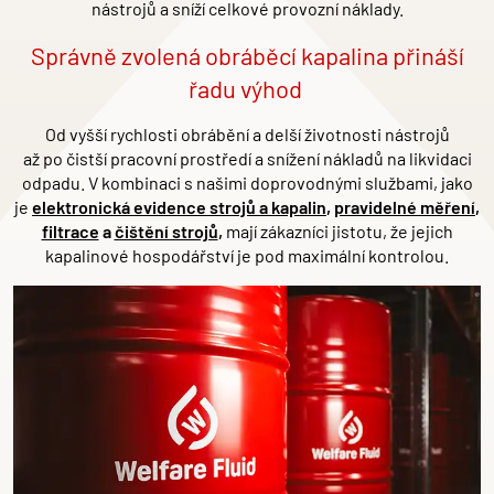
nástrojů a sníží celkov
é
provozní náklady.
Spr
ávně zvolená
obr
áběcí kapalina přináší
řadu výhod
Od vyšší rychlosti obrábění
a del
ší životnosti nástrojů
až
po
čistší pracovní prostředí a snížení nákladů na likvidaci
odpadu. V kombinaci s našimi doprovodnými službami, jako
je
elektronická evidence strojů a kapalin
,
pravideln
é
měření
,
filtrace
a
čištění strojů
,
mají zákazníci jistotu, že jejich
kapalinov
é
hospodářství je pod maximální kontrolou.