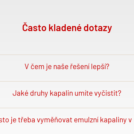
Často kladené dotazy
V čem je naše řešení lepší?
stí stroje přímo obsluha stroje ve
firm
ě. My jsme ale rychlejší, efe
lépe vybavenou firmou v České Republice. Navíc jsme strojaři a 
Jaké druhy kapalin umíte vyčistit?
ch strojů na trhu. Díky tomu má firma výrazně kratší odstávku a 
e.
echny druhy obráběcích kapalin, vody z odmašťovací
ch l
ázní, řezn
é
oleje i mnoho dalších kapalin a olejů.
sto je třeba vyměňovat emulzní kapaliny v 