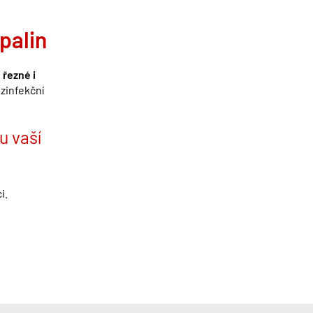
palin
, řezn
é
i
ezinfekční
u vaší
i.