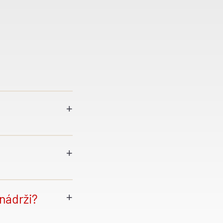
ktivnější
známe každý
ušetří tak
é
oleje,
nádrži?