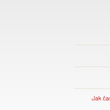
Klasicky či
a jsme nej
šroubek vše
č
as i
peníz
Čistíme vš
hydraulick
Jak ča