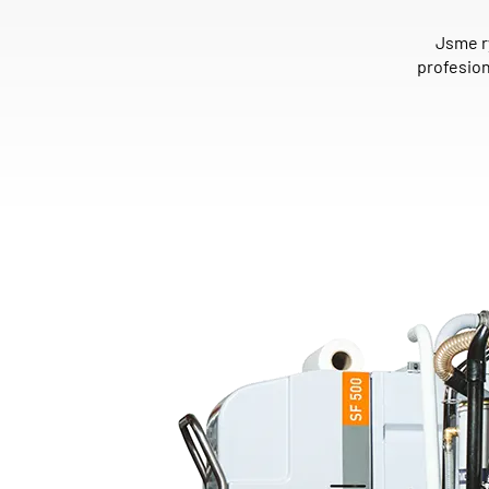
Jsme ry
profesio