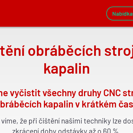
Nabídka
Hlavní
navig
tění obráběcích stro
kapalin
e vyčistit všechny druhy CNC str
bráběcích kapalin v krátkém ča
 víme, že při čištění našimi techniky lze d
zkrácení doby odstávky až o 60 %.