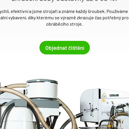
chlí, efektivní a jsme strojaři a známe každý šroubek.
Pou
žívá
me 
n
ální vybavení, díky kter
é
mu se výrazně zkracuje č
as pot
řebný pro
obráběcího stroje.
Objednat čištění