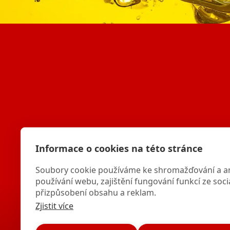
Informace o cookies na této stránce
Soubory cookie používáme ke shromažďování a an
+420 724 241 729 (7 - 16 h)
používání webu, zajištění fungování funkcí ze soci
přizpůsobení obsahu a reklam.
Zjistit více