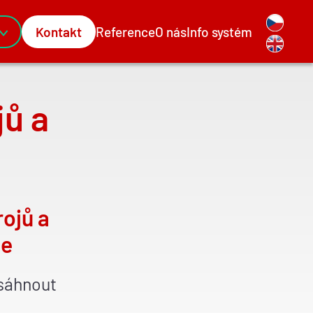
Kontakt
Reference
O nás
Info systém
ace
jů a
ojů a
se
osáhnout