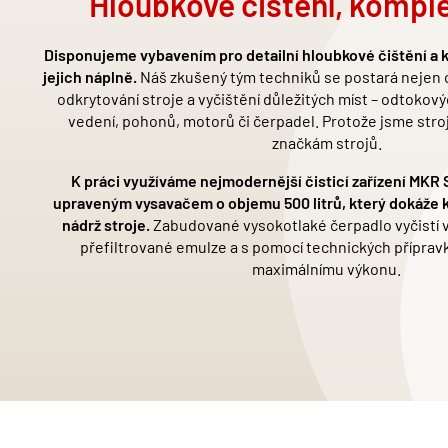
Hloubkové čištění, kompl
Disponujeme vybavením pro detailní hloubkové čištění a ko
jejich náplně.
Náš zkušený tým techniků se postará nejen o v
odkrytování stroje a vyčištění důležitý
ch m
íst – odtokový
vedení, pohonů, motorů či čerpadel. Protože jsme str
značkám strojů.
K práci využíváme nejmodernější č
istic
í zařízení MKR
upraveným vysavačem o objemu 500 litrů, který dokáže 
nádrž stroje.
Zabudovan
é
vysokotlaké čerpadlo vyčistí 
př
efiltrovan
é
emulze a s pomocí technických přípravk
maximálnímu výkonu.