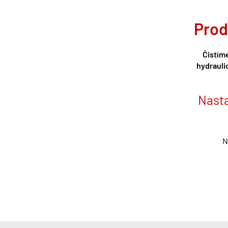
Prod
Čistím
hydrauli
Nasta
N