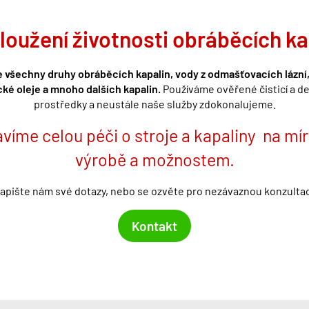
loužení životnosti obráběcích ka
e všechny druhy obráběcích kapalin, vody z odmašťovací
ch l
ázní
ck
é
oleje a mnoho dalších kapalin.
P
ou
žíváme ověřené č
istic
í a d
prostředky a neustále naše služby zdokonalujeme.
víme celou péči o stroje a kapaliny na mír
výrobě a možnostem.
apište nám své dotazy, nebo se ozvěte pro nezávaznou konzultac
Kontakt