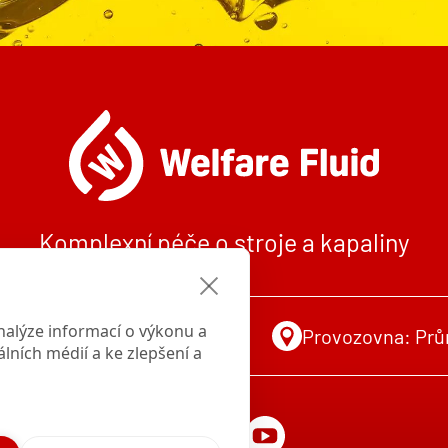
Komplexní péče o stroje a kapaliny
alýze informací o výkonu a
info@welfarefluid.cz
Provozovna: Prům
álních médií a ke zlepšení a