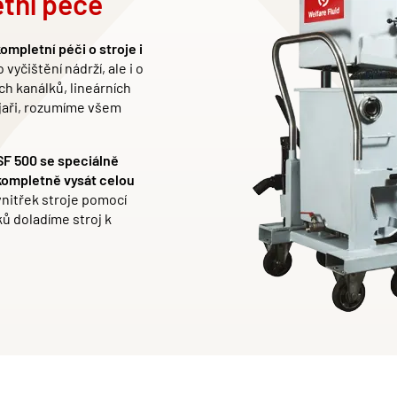
etní péče
mpletní péči o stroje i
yčištění nádrží, ale i o
ch kan
álků
, line
árních
ojaři, rozumíme všem
 SF 500 se speciálně
kompletně vysát celou
vnitřek stroje pomocí
ů doladíme stroj k